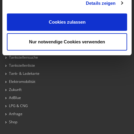
Bahnhofsplatz 5
Details zeigen
6370 Kitzbühel
+43 50 2277 - 6370
Cookies zulassen
Nur notwendige Cookies verwenden
TANKEN
Tankstellensuche
Tankstellenliste
Tank- & Ladekarte
Elektromobilität
Zukunft
AdBlue
LPG & CNG
Anfrage
Shop