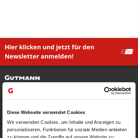
Hier klicken und jetzt für den
Newsletter anmelden!
Büro Innsbruck | Zentrale
Fürstenweg 87
6020 Innsbruck
Diese Webseite verwendet Cookies
+43 50 2277 - 1000
Wir verwenden Cookies, um Inhalte und Anzeigen zu
Büro Josef-Wilberger-Straße | Strom & Erdgas
personalisieren, Funktionen für soziale Medien anbieten
Josef-Wilberger-Straße 53
zu können und die Zugriffe auf unsere Website zu