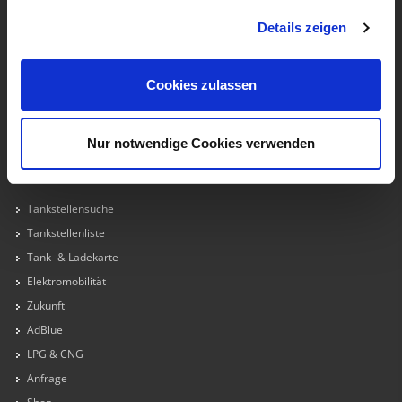
Büro Kitzbühel
Details zeigen
Bahnhofsplatz 5
6370 Kitzbühel
+43 50 2277 - 6370
Cookies zulassen
Nur notwendige Cookies verwenden
TANKEN
Tankstellensuche
Tankstellenliste
Tank- & Ladekarte
Elektromobilität
Zukunft
AdBlue
LPG & CNG
Anfrage