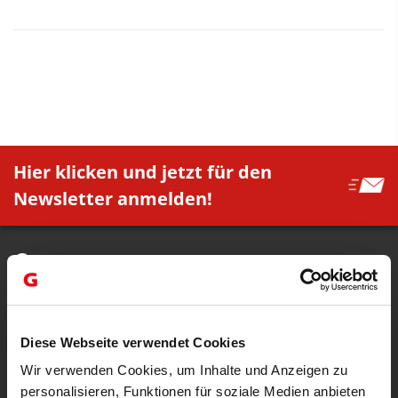
Hier klicken und jetzt für den
Newsletter anmelden!
Büro Innsbruck | Zentrale
Fürstenweg 87
Diese Webseite verwendet Cookies
6020 Innsbruck
+43 50 2277 - 1000
Wir verwenden Cookies, um Inhalte und Anzeigen zu
personalisieren, Funktionen für soziale Medien anbieten