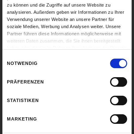
Büro Josef-Wilberger-Straße | Strom & Erdgas
zu können und die Zugriffe auf unsere Website zu
Josef-Wilberger-Straße 53
analysieren. Außerdem geben wir Informationen zu Ihrer
6020 Innsbruck
Verwendung unserer Website an unsere Partner für
+43 50 2277 - 2000
soziale Medien, Werbung und Analysen weiter. Unsere
Partner führen diese Informationen möglicherweise mit
Büro Ötztal Bahnhof
weiteren Daten zusammen, die Sie ihnen bereitgestellt
Olympstraße 15
haben oder die sie im Rahmen Ihrer Nutzung der Dienste
6430 Ötztal Bahnhof
gesammelt haben.
+43 50 2277 - 6500
Einwilligungsauswahl
NOTWENDIG
Büro Landeck
Perjenerweg 19
PRÄFERENZEN
6500 Landeck
+43 50 2277 - 7900
STATISTIKEN
Büro Kundl
Dr-Hans-Bachmann Straße 51
6250 Kundl
MARKETING
+43 5338 66366