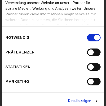
Verwendung unserer Website an unsere Partner für
soziale Medien, Werbung und Analysen weiter. Unsere
Partner führen diese Informationen möglicherweise mit
TANKEN
weiteren Daten zusammen, die Sie ihnen bereitgestellt
haben oder die sie im Rahmen Ihrer Nutzung der Dienste
Tankstellensuche
gesammelt haben.
Einwilligungsauswahl
Tankstellenliste
NOTWENDIG
Tank- & Ladekarte
Elektromobilität
PRÄFERENZEN
Zukunft
AdBlue
STATISTIKEN
LPG & CNG
Anfrage
Shop
MARKETING
GAS & STROM
Details zeigen