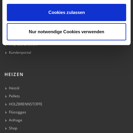
Erdgas
Cookies zulassen
Ökostrom
HAPPY HOUR volle power
Freunde werben Freunde
Nur notwendige Cookies verwenden
Wärmepumpen-Zuschuss
FAQ Gas & Strom
Kundenportal
HEIZEN
Heizöl
Pellets
HOLZBRENNSTOFFE
Flüssiggas
Anfrage
Shop