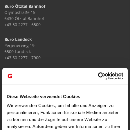
Büro Ötztal Bahnhof
Olympstraße 15
6430 Ötztal Bahnhof
+43 50 2277 - 6500
Büro Landeck
Perjenerweg 19
6500 Landeck
+43 50 2277 - 7900
Büro Kundl
Dr-Hans-Bachmann Straße 51
6250 Kundl
+43 5338 66366
Diese Webseite verwendet Cookies
Büro Kitzbühel
Wir verwenden Cookies, um Inhalte und Anzeigen zu
Bahnhofsplatz 5
personalisieren, Funktionen für soziale Medien anbieten
6370 Kitzbühel
zu können und die Zugriffe auf unsere Website zu
+43 50 2277 - 6370
analysieren. Außerdem geben wir Informationen zu Ihrer