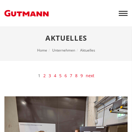
Weiter
zum
Inhalt
AKTUELLES
Home
Unternehmen
Aktuelles
1
2
3
4
5
6
7
8
9
next